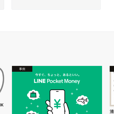
事例
K
清