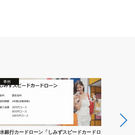
事例
事例
NHKの受
水銀行カードローン「しみずスピードカードロ