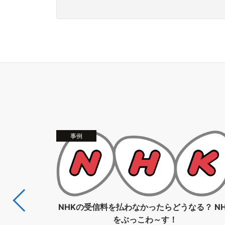
事例
NHKの受信料を払わなかったらどうなる？ NH
をぶっこわ～す！
ードカードロ